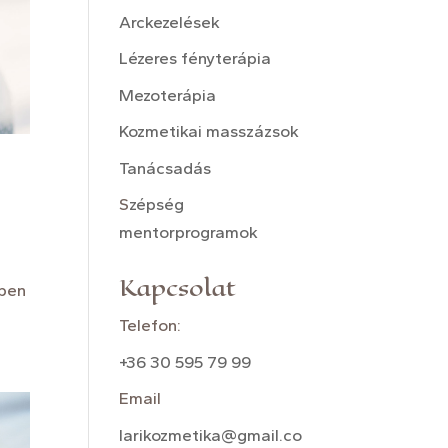
Arckezelések
Lézeres fényterápia
Mezoterápia
Kozmetikai masszázsok
Tanácsadás
S
zépség
mentorprogramok
Kapcsolat
tben
Telefon:
+36 30 595 79 99
Email
larikozmetika@gmail.co