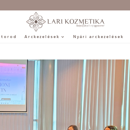
ntorod
Arckezelések
Nyári arckezelések