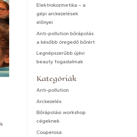
Elektrokozmetika – a
gépi arckezelések
előnyei
Anti-pollution bőrápolás
a később öregedő bőrért
Legnépszerűbb újévi
beauty fogadalmak
Kategóriák
Anti-pollution
Arckezelés
Bőrápolási workshop
cégeknek
ek
Couperosa