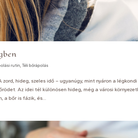
egben
olási rutin
,
Téli bőrápolás
 zord, hideg, szeles idő – ugyanúgy, mint nyáron a légkondi
bőrödet. Az idei tél különösen hideg, még a városi környeze
 a bőr is fázik, és...