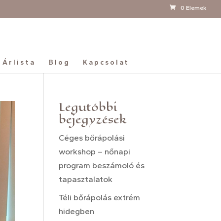
0 Elemek
Árlista
Blog
Kapcsolat
Legutóbbi
bejegyzések
Céges bőrápolási
workshop – nőnapi
program beszámoló és
tapasztalatok
Téli bőrápolás extrém
hidegben