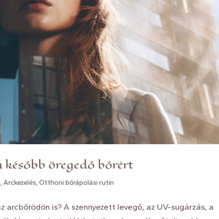
a később öregedő bőrért
n
,
Arckezelés
,
Otthoni bőrápolási rutin
z arcbőrödön is? A szennyezett levegő, az UV-sugárzás, a