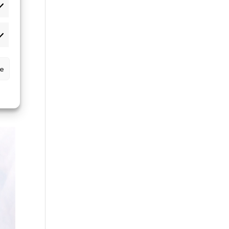
atisztikai
rketing
se