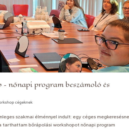
p – nőnapi program beszámoló és
workshop cégeknek
önleges szakmai élménnyel indult: egy céges megkeresésn
a tarthattam bőrápolási workshopot nőnapi program