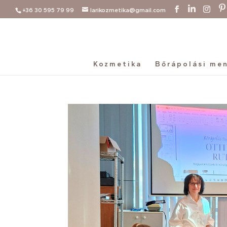
+36 30 595 79 99
larikozmetika@gmail.com
Kozmetika
Bőrápolási me