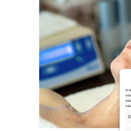
A w
növ
ada
tal
E