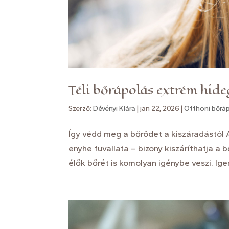
Téli bőrápolás extrém hid
Szerző:
Dévényi Klára
|
jan 22, 2026
|
Otthoni bőráp
Így védd meg a bőrödet a kiszáradástól A
enyhe fuvallata – bizony kiszáríthatja a 
élők bőrét is komolyan igénybe veszi. Igen,