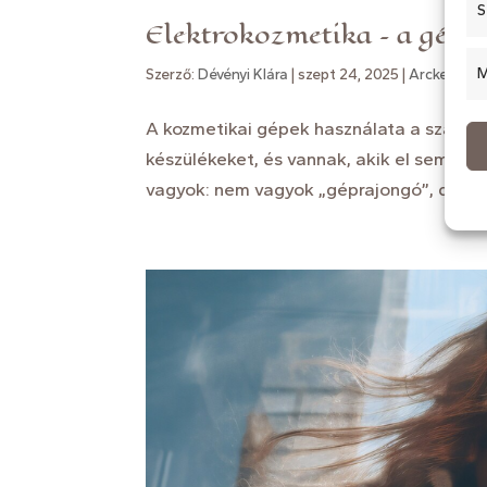
S
Elektrokozmetika – a gépi 
M
Szerző:
Dévényi Klára
|
szept 24, 2025
|
Arckezelés
A kozmetikai gépek használata a szakmá
készülékeket, és vannak, akik el sem tudn
vagyok: nem vagyok „géprajongó”, de tud