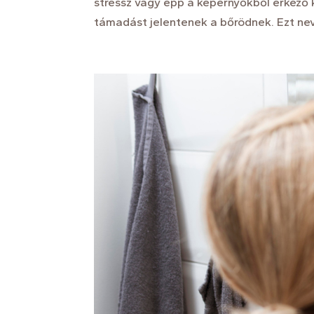
stressz vagy épp a képernyőkből érkező 
támadást jelentenek a bőrödnek. Ezt neve