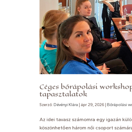
Céges bőrápolási worksho
tapasztalatok
Szerző:
Dévényi Klára
|
ápr 29, 2026
|
Bőrápolási 
Az idei tavasz számomra egy igazán kül
köszönhetően három női csoport számár