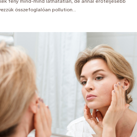
kék fény mind-mind láthatatlan, de annál erőteljesebb
zzük összefoglalóan pollution...