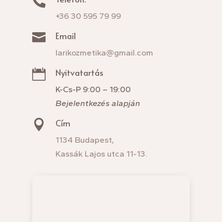

+36 30 595 79 99
Email

larikozmetika@gmail.com
Nyitvatartás

K-Cs-P 9:00 – 19:00
Bejelentkezés alapján
Cím

1134 Budapest,
Kassák Lajos utca 11-13.