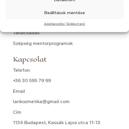
Lézeres fényterápia
Mezoterápia
Beállítások mentése
Kozmetikai masszázsok
Adatkezelési Tájékoztató
Tanácsadás
S
zépség mentorprogramok
Kapcsolat
Telefon:
+36 30 595 79 99
Email
larikozmetika@gmail.com
Cím
1134 Budapest, Kassák Lajos utca 11-13.