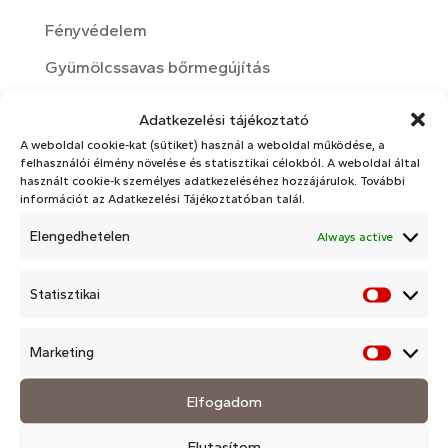
Fényvédelem
Gyümölcssavas bőrmegújítás
Kozmetika
Adatkezelési tájékoztató
Kozmetikai hatóanyagok
A weboldal cookie-kat (sütiket) használ a weboldal működése, a
felhasználói élmény növelése és statisztikai célokból. A weboldal által
Nyári bőrápolás
használt cookie-k személyes adatkezeléséhez hozzájárulok. További
információt az Adatkezelési Tájékoztatóban talál.
Otthoni bőrápolási rutin
Elengedhetelen
Always active
rosacea
Téli bőrápolás
Statisztikai
Statisz
Változókor
Marketing
Market
Arckezelések
Elfogadom
Arckezelések
Elutasítom