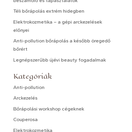
beszámoló és tapasztalatok
Téli bőrápolás extrém hidegben
Elektrokozmetika – a gépi arckezelések
előnyei
Anti-pollution bőrápolás a később öregedő
bőrért
Legnépszerűbb újévi beauty fogadalmak
Kategóriák
Anti-pollution
Arckezelés
Bőrápolási workshop cégeknek
Couperosa
Elektrokozmetika