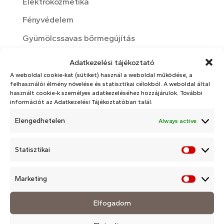
Elektrokozmetika
Fényvédelem
Gyümölcssavas bőrmegújítás
Kozmetika
Adatkezelési tájékoztató
Kozmetikai hatóanyagok
A weboldal cookie-kat (sütiket) használ a weboldal működése, a
felhasználói élmény növelése és statisztikai célokból. A weboldal által
Nyári bőrápolás
használt cookie-k személyes adatkezeléséhez hozzájárulok. További
információt az Adatkezelési Tájékoztatóban talál.
Otthoni bőrápolási rutin
Elengedhetelen
Always active
rosacea
Téli bőrápolás
Statisztikai
Statisz
Változókor
Marketing
Market
Arckezelések
Elfogadom
Arckezelések