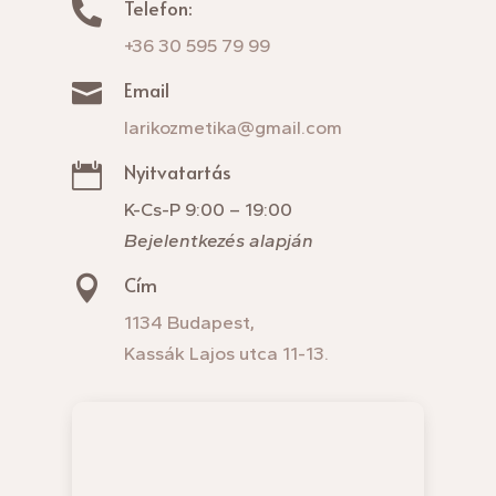
Telefon:

+36 30 595 79 99
Email

larikozmetika@gmail.com
Nyitvatartás

K-Cs-P 9:00 – 19:00
Bejelentkezés alapján
Cím

1134 Budapest,
Kassák Lajos utca 11-13.