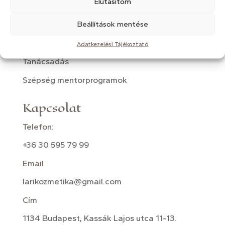
Elutasítom
Lézeres fényterápia
Beállítások mentése
Mezoterápia
Kozmetikai masszázsok
Adatkezelési Tájékoztató
Tanácsadás
S
zépség mentorprogramok
Kapcsolat
Telefon:
+36 30 595 79 99
Email
larikozmetika@gmail.com
Cím
1134 Budapest, Kassák Lajos utca 11-13.