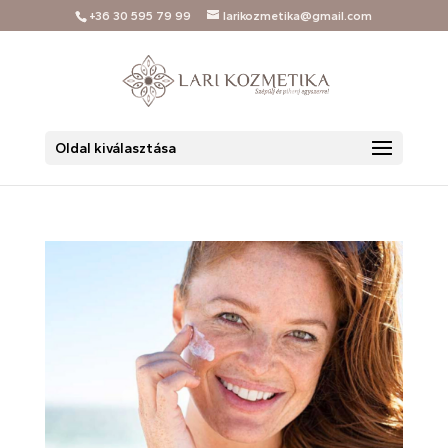
+36 30 595 79 99
larikozmetika@gmail.com
Oldal kiválasztása