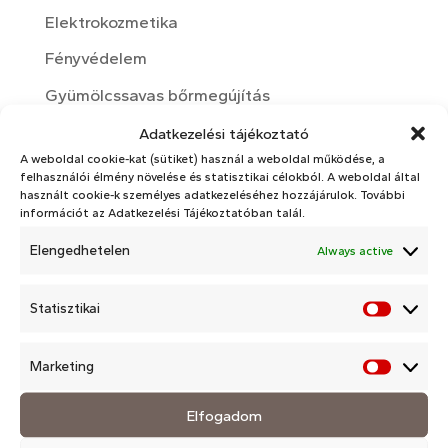
Elektrokozmetika
Fényvédelem
Gyümölcssavas bőrmegújítás
Kozmetika
Adatkezelési tájékoztató
A weboldal cookie-kat (sütiket) használ a weboldal működése, a
Kozmetikai hatóanyagok
felhasználói élmény növelése és statisztikai célokból. A weboldal által
használt cookie-k személyes adatkezeléséhez hozzájárulok. További
Nyári bőrápolás
információt az Adatkezelési Tájékoztatóban talál.
Otthoni bőrápolási rutin
Elengedhetelen
Always active
rosacea
Statisztikai
Téli bőrápolás
Statisz
Változókor
Marketing
Market
Arckezelések
Elfogadom
Arckezelések