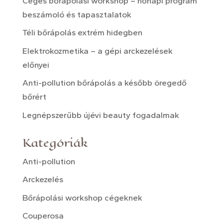
Céges bőrápolási workshop – nőnapi program
beszámoló és tapasztalatok
Téli bőrápolás extrém hidegben
Elektrokozmetika – a gépi arckezelések
előnyei
Anti-pollution bőrápolás a később öregedő
bőrért
Legnépszerűbb újévi beauty fogadalmak
Kategóriák
Anti-pollution
Arckezelés
Bőrápolási workshop cégeknek
Couperosa