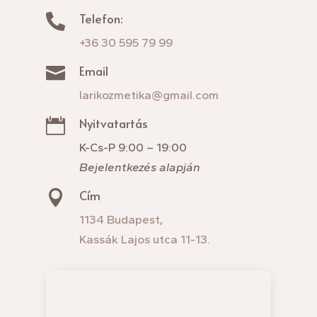
Telefon:

+36 30 595 79 99
Email

larikozmetika@gmail.com
Nyitvatartás

K-Cs-P 9:00 – 19:00
Bejelentkezés alapján
Cím

1134 Budapest,
Kassák Lajos utca 11-13.