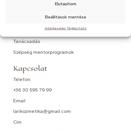
Elutasítom
Lézeres fényterápia
Beállítások mentése
Mezoterápia
Adatkezelési Tájékoztató
Kozmetikai masszázsok
Tanácsadás
S
zépség mentorprogramok
Kapcsolat
Telefon:
+36 30 595 79 99
Email
larikozmetika@gmail.com
Cím