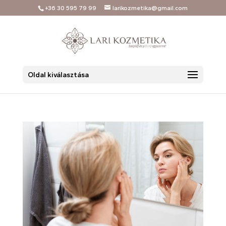
+36 30 595 79 99
larikozmetika@gmail.com
Oldal kiválasztása