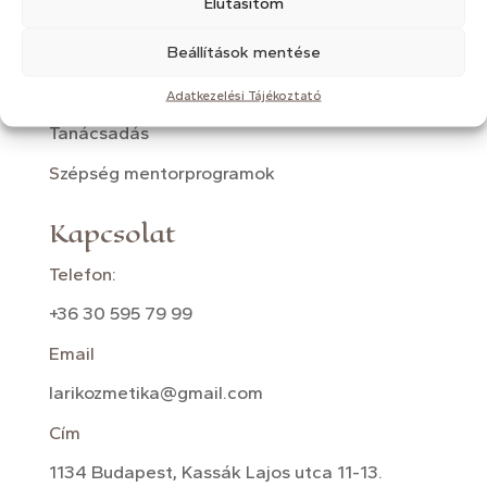
Elutasítom
Lézeres fényterápia
Beállítások mentése
Mezoterápia
Kozmetikai masszázsok
Adatkezelési Tájékoztató
Tanácsadás
S
zépség mentorprogramok
Kapcsolat
Telefon:
+36 30 595 79 99
Email
larikozmetika@gmail.com
Cím
1134 Budapest, Kassák Lajos utca 11-13.