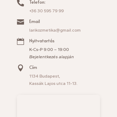
Telefon:

+36 30 595 79 99
Email

larikozmetika@gmail.com
Nyitvatartás

K-Cs-P 9:00 – 19:00
Bejelentkezés alapján
Cím

1134 Budapest,
Kassák Lajos utca 11-13.