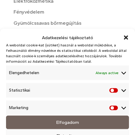
Elektrokozmetika
Fényvédelem
Gyümölcssavas bőrmegújítás
Kozmetika
Adatkezelési tájékoztató
Kozmetikai hatóanyagok
A weboldal cookie-kat (sütiket) használ a weboldal működése, a
felhasználói élmény növelése és statisztikai célokból. A weboldal által
Nyári bőrápolás
használt cookie-k személyes adatkezeléséhez hozzájárulok. További
információt az Adatkezelési Tájékoztatóban talál.
Otthoni bőrápolási rutin
Elengedhetelen
Always active
rosacea
Téli bőrápolás
Statisztikai
Statisz
Változókor
Marketing
Market
Arckezelések
Elfogadom
Arckezelések