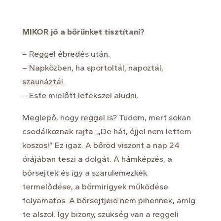
MIKOR jó a bőrünket tisztítani?
– Reggel ébredés után.
– Napközben, ha sportoltál, napoztál,
szaunáztál.
– Este mielőtt lefekszel aludni.
Meglepő, hogy reggel is? Tudom, mert sokan
csodálkoznak rajta. „De hát, éjjel nem lettem
koszos!” Ez igaz. A bőröd viszont a nap 24
órájában teszi a dolgát. A hámképzés, a
bőrsejtek és így a szarulemezkék
termelődése, a bőrmirigyek működése
folyamatos. A bőrsejtjeid nem pihennek, amíg
te alszol. Így bizony, szükség van a reggeli