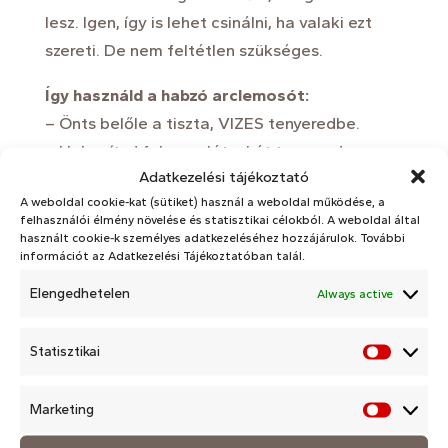
lesz. Igen, így is lehet csinálni, ha valaki ezt
szereti. De nem feltétlen szükséges.
Így használd a habzó arclemosót:
– Önts belőle a tiszta, VIZES tenyeredbe.
– Habosítsd fel a zselét a két tenyered
Adatkezelési tájékoztató
összedörzsölésével.
A weboldal cookie-kat (sütiket) használ a weboldal működése, a
– Körkörös mozdulatokkal járd be az arcod,
felhasználói élmény növelése és statisztikai célokból. A weboldal által
nyakad területét.
használt cookie-k személyes adatkezeléséhez hozzájárulok. További
információt az Adatkezelési Tájékoztatóban talál.
– Ha szükséges, vizezd újra picit a kezedet.
– Bő vízzel, tenyérrel, vagy vattakoronggal
Elengedhetelen
Always active
mosd le a bőrödet.
Statisztikai
Így használd az arctejet:
Statisz
– Önts belőle a tiszta, NEDVES tenyeredbe.
Marketing
– Simítsd össze a két tenyeredet, hogy
Market