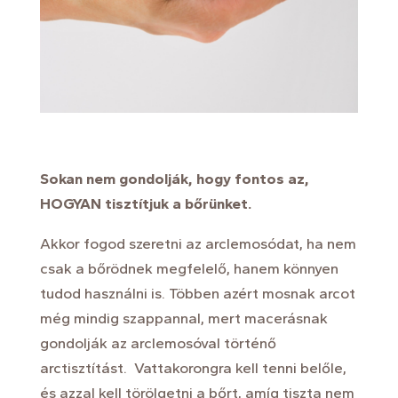
Sokan nem gondolják, hogy fontos az,
HOGYAN tisztítjuk a bőrünket.
Akkor fogod szeretni az arclemosódat, ha nem
csak a bőrödnek megfelelő, hanem könnyen
tudod használni is. Többen azért mosnak arcot
még mindig szappannal, mert macerásnak
gondolják az arclemosóval történő
arctisztítást. Vattakorongra kell tenni belőle,
és azzal kell törölgetni a bőrt, amíg tiszta nem