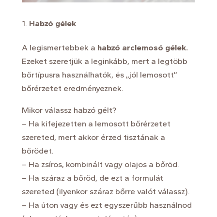
Habzó gélek
A legismertebbek a
habzó arclemosó gélek.
Ezeket szeretjük a leginkább, mert a legtöbb
bőrtípusra használhatók, és „j
ó
l lemosott”
bőrérzetet eredményeznek.
Mikor válassz habzó gélt?
– Ha kifejezetten a lemosott bőrérzetet
szereted, mert akkor érzed tisztának a
bőrödet.
– Ha zsíros, kombinált vagy olajos a bőröd.
– Ha száraz a bőröd, de ezt a formulát
szereted (ilyenkor száraz bőrre val
ó
t válassz).
– Ha úton vagy és ezt egyszerűbb használnod