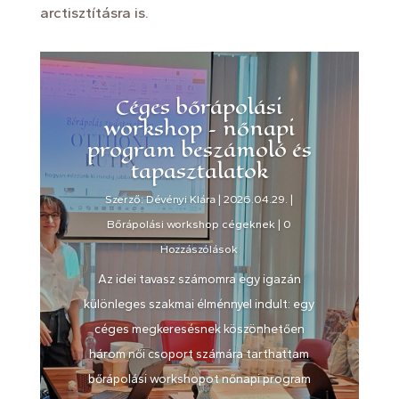
arctisztításra is.
Céges bőrápolási
workshop – nőnapi
program beszámoló és
tapasztalatok
Szerző:
Dévényi Klára
|
2026.04.29.
|
Bőrápolási workshop cégeknek
| 0
Hozzászólások
Az idei tavasz számomra egy igazán
különleges szakmai élménnyel indult: egy
céges megkeresésnek köszönhetően
három női csoport számára tarthattam
bőrápolási workshopot nőnapi program