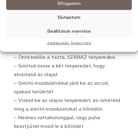
eloszlasd a tejet.
Elfogadom
– Simító mozdulatokkal járd be az arcod,
Elutasítom
nyakad területét.
– Kézzel, vagy nedves vattakoronggal, vagy
Beállítások mentése
puha kesztyűvel mosd le a bőrödet.
Adatkezelési Tájékoztató
Így használd az arcolajat:
– Önts belőle a tiszta, SZÁRAZ tenyeredbe.
– Simítsd össze a két tenyeredet, hogy
eloszlasd az olajat.
– Simító mozdulatokkal járd be az arcod,
nyakad területét.
– Vizezd be az olajos tenyeredet, és ismételd
meg a simító mozdulatokat a bőrödön.
– Nedves vattakoronggal, vagy puha
kesztyűvel mosd le a bőrödet.