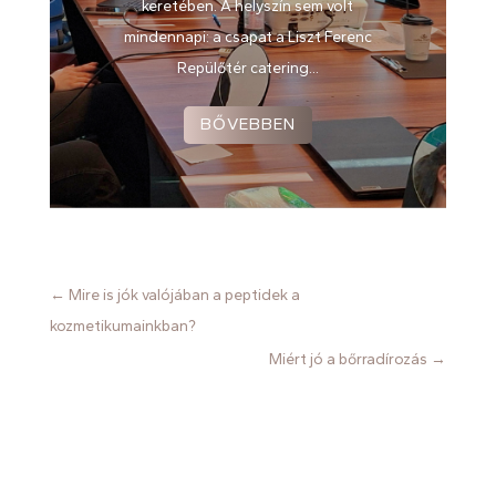
keretében. A helyszín sem volt
mindennapi: a csapat a Liszt Ferenc
Repülőtér catering...
BŐVEBBEN
←
Mire is jók valójában a peptidek a
kozmetikumainkban?
Miért jó a bőrradírozás
→