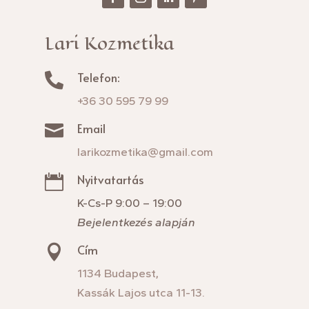
Lari Kozmetika
Telefon:

+36 30 595 79 99
Email

larikozmetika@gmail.com
Nyitvatartás

K-Cs-P 9:00 – 19:00
Bejelentkezés alapján
Cím

1134 Budapest,
Kassák Lajos utca 11-13.