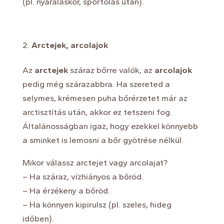
(pl. nyaraláskor, sportolás után).
Arctejek, arcolajok
Az
arctejek
száraz bőrre valók, az
arcolajok
pedig még szárazabbra. Ha szereted a
selymes, krémesen puha bőrérzetet már az
arctisztítás után, akkor ez tetszeni fog.
Általánosságban igaz, hogy ezekkel könnyebb
a sminket is lemosni a bőr gyötrése nélkül.
Mikor válassz arctejet vagy arcolajat?
– Ha száraz, vízhiányos a bőröd.
– Ha érzékeny a bőröd.
– Ha könnyen kipirulsz (pl. szeles, hideg
időben).