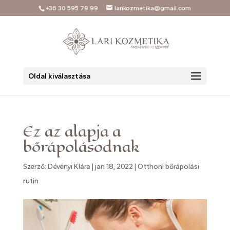
+36 30 595 79 99
larikozmetika@gmail.com
Oldal kiválasztása
Ez az alapja a
bőrápolásodnak
Szerző:
Dévényi Klára
|
jan 18, 2022
|
Otthoni bőrápolási
rutin