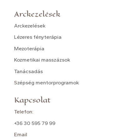
Arckezelések
Arckezelések
Lézeres fényterápia
Mezoterápia
Kozmetikai masszázsok
Tanácsadás
S
zépség mentorprogramok
Kapcsolat
Telefon:
+36 30 595 79 99
Email