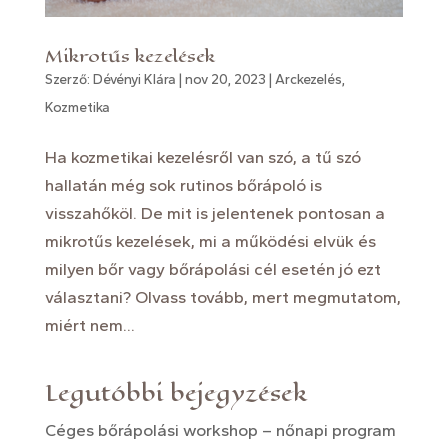
Mikrotűs kezelések
Szerző:
Dévényi Klára
|
nov 20, 2023
|
Arckezelés
,
Kozmetika
Ha kozmetikai kezelésről van szó, a tű szó
hallatán még sok rutinos bőrápoló is
visszahőköl. De mit is jelentenek pontosan a
mikrotűs kezelések, mi a működési elvük és
milyen bőr vagy bőrápolási cél esetén jó ezt
választani? Olvass tovább, mert megmutatom,
miért nem...
Legutóbbi bejegyzések
Céges bőrápolási workshop – nőnapi program