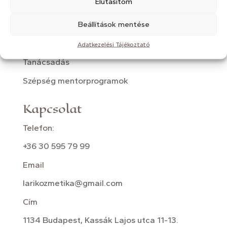
Elutasítom
Lézeres fényterápia
Beállítások mentése
Mezoterápia
Kozmetikai masszázsok
Adatkezelési Tájékoztató
Tanácsadás
S
zépség mentorprogramok
Kapcsolat
Telefon:
+36 30 595 79 99
Email
larikozmetika@gmail.com
Cím
1134 Budapest, Kassák Lajos utca 11-13.