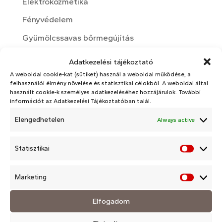
Elektrokozmetika
Fényvédelem
Gyümölcssavas bőrmegújítás
Kozmetika
Adatkezelési tájékoztató
Kozmetikai hatóanyagok
A weboldal cookie-kat (sütiket) használ a weboldal működése, a
felhasználói élmény növelése és statisztikai célokból. A weboldal által
Nyári bőrápolás
használt cookie-k személyes adatkezeléséhez hozzájárulok. További
információt az Adatkezelési Tájékoztatóban talál.
Otthoni bőrápolási rutin
Elengedhetelen
Always active
rosacea
Téli bőrápolás
Statisztikai
Statisz
Változókor
Marketing
Market
Arckezelések
Elfogadom
Arckezelések