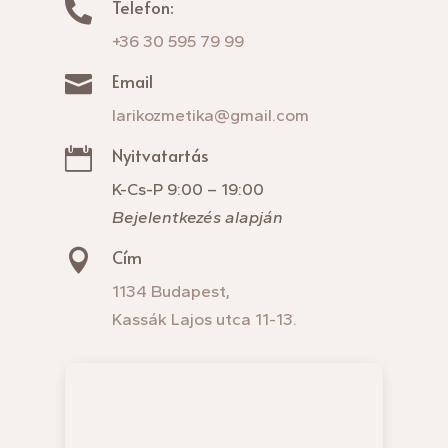
Telefon:

+36 30 595 79 99
Email

larikozmetika@gmail.com
Nyitvatartás

K-Cs-P 9:00 – 19:00
Bejelentkezés alapján
Cím

1134 Budapest,
Kassák Lajos utca 11-13.